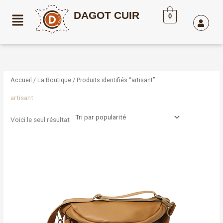
Aller
DAGOT CUIR
au
0
contenu
Accueil
/
La Boutique
/ Produits identifiés “artisant”
artisant
Voici le seul résultat
Ce
produit
a
plusieurs
variations.
Les
options
peuvent