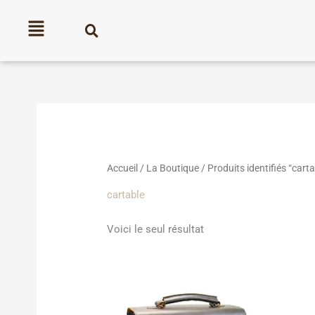
Aller
au
contenu
Accueil
/
La Boutique
/ Produits identifiés “carta
cartable
Voici le seul résultat
Plage
Ce
de
produit
prix :
180,00€
a