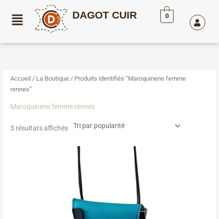
Aller
DAGOT CUIR
au
0
contenu
Trié
par
popularité
Accueil
/
La Boutique
/ Produits identifiés “Maroquinerie femme
rennes”
Maroquinerie femme rennes
3 résultats affichés
Ce
produit
a
plusieurs
variations.
Les
options