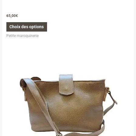
65,00
€
Choix des options
Petite maroquinerie
Ce
produit
a
plusieurs
variations.
Les
options
peuvent
être
choisies
sur
la
page