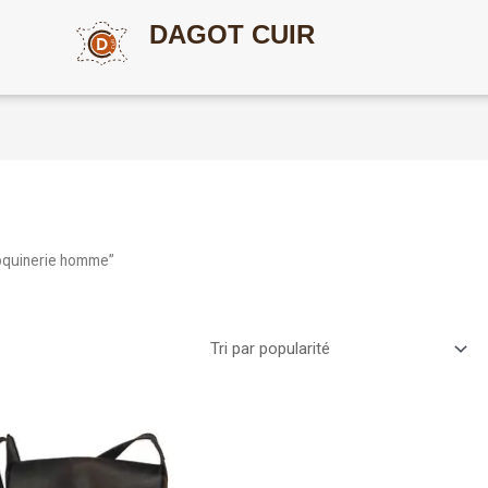
DAGOT CUIR
roquinerie homme”
Ce
produit
a