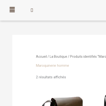
Aller
au
contenu
Trié
par
popularité
Accueil
/
La Boutique
/ Produits identifiés “Ma
Maroquinerie homme
2 résultats affichés
Ce
produit
a