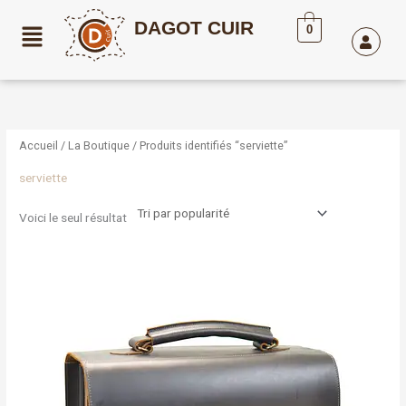
Aller
DAGOT CUIR
au
0
contenu
Accueil
/
La Boutique
/ Produits identifiés “serviette”
serviette
Voici le seul résultat
Plage
Ce
de
produit
prix :
a
180,00€
à
plusieurs
260,00€
variations.
Les
options
peuvent