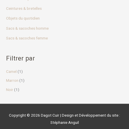
r
Ceintures & bretelles
Objets du quotidien
:
Sacs & sacoches homme
Sacs & sacoches femme
Filtrer par
Camel
(1)
Marron
(1)
Noir
(1)
Copyright © 2026
Dagot Cuir
| Design et Développement du site :
Stéphanie Anguil