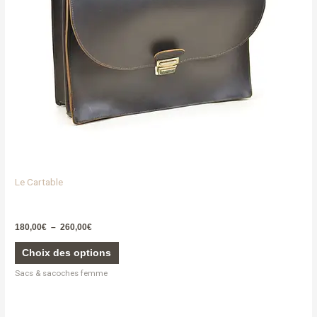
être
choisies
sur
la
page
du
produit
Le Cartable
180,00
€
–
260,00
€
Choix des options
Sacs & sacoches femme