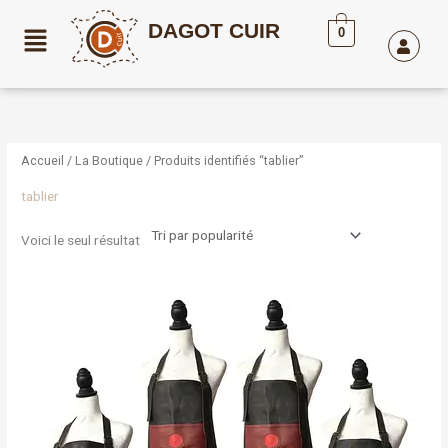
Aller
DAGOT CUIR
au
0
contenu
Accueil
/
La Boutique
/ Produits identifiés “tablier”
tablier
Voici le seul résultat
Plage
Ce
de
produit
prix :
a
160,00€
à
plusieurs
185,00€
variations.
Les
options
peuvent