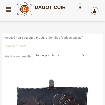
Aller
DAGOT CUIR
au
0
contenu
Accueil
/
La Boutique
/ Produits identifiés “cadeau original”
cadeau original
Voici le seul résultat