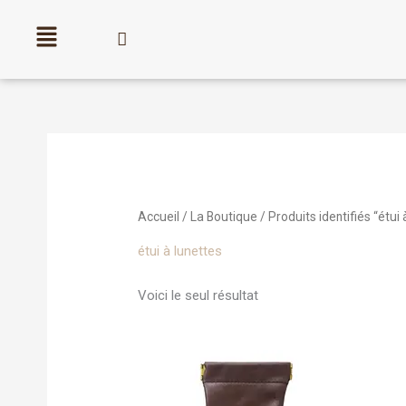
Aller
au
contenu
Accueil
/
La Boutique
/ Produits identifiés “étui 
étui à lunettes
Voici le seul résultat
Ce
produit
a