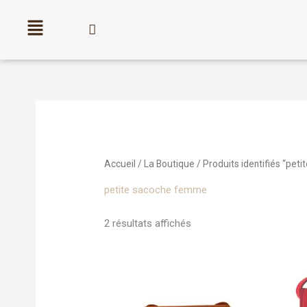
Aller
au
contenu
Trié
par
popularité
Accueil
/
La Boutique
/ Produits identifiés “pet
petite sacoche femme
2 résultats affichés
Ce
produit
a