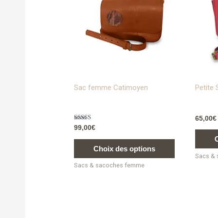
plusieurs
variations.
Les
options
peuvent
être
choisies
sur
Sac femme Catimoyen
Petite
la
page
65,00
€
du
Note
99,00
€
produit
5.00
sur 5
Choix des options
Sacs &
Sacs & sacoches femme