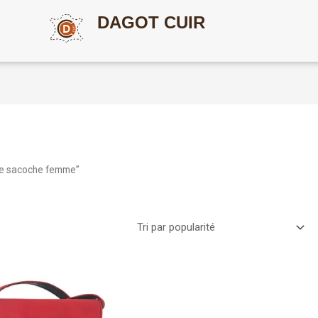
DAGOT CUIR
ite sacoche femme”
Ce
produit
a