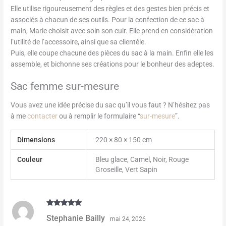
Elle utilise rigoureusement des règles et des gestes bien précis et
associés à chacun de ses outils. Pour la confection de ce sac à
main, Marie choisit avec soin son cuir. Elle prend en considération
l’utilité de l’accessoire, ainsi que sa clientèle.
Puis, elle coupe chacune des pièces du sac à la main. Enfin elle les
assemble, et bichonne ses créations pour le bonheur des adeptes.
Sac femme sur-mesure
Vous avez une idée précise du sac qu’il vous faut ? N’hésitez pas
à me
contacter
ou à remplir le formulaire “
sur-mesure
”.
Dimensions
220 × 80 × 150 cm
Couleur
Bleu glace, Camel, Noir, Rouge
Groseille, Vert Sapin
Note
5
sur
Stephanie Bailly
mai 24, 2026
5