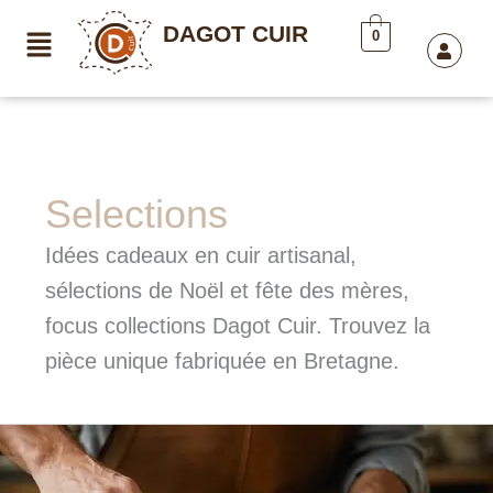
Aller
DAGOT CUIR
au
0
contenu
Selections
Idées cadeaux en cuir artisanal,
sélections de Noël et fête des mères,
focus collections Dagot Cuir. Trouvez la
pièce unique fabriquée en Bretagne.
Entretenir
un
sac