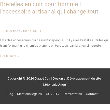
Bretelles en cuir pour homme :
l’accessoire artisanal qui change tout
Selections
/
Marie DAGOT
Il y a des accessoires qui passent inaperçus. Et il y a les bretelles. Celles qui
transforment une chemise blanche en tenue, un jean brut en silhouette.
Lire la suite »
Copyright © 2026
Dagot Cuir
| Design et Développement du site :
Stéphanie Anguil
Blog
Mentions légales
CGV-SAV
Rétractation
Contact