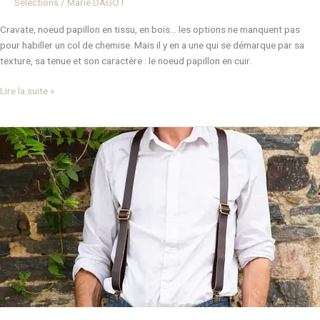
Selections
/
Marie DAGOT
Cravate, noeud papillon en tissu, en bois… les options ne manquent pas
pour habiller un col de chemise. Mais il y en a une qui se démarque par sa
texture, sa tenue et son caractère : le noeud papillon en cuir.
Lire la suite »
Bretelles
en
cuir
pour
homme
:
l’accessoire
artisanal
qui
change
tout