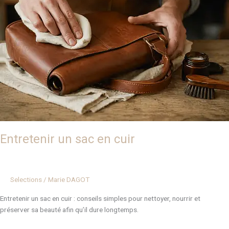
en
cuir
Entretenir un sac en cuir
Selections
/
Marie DAGOT
Entretenir un sac en cuir : conseils simples pour nettoyer, nourrir et
préserver sa beauté afin qu’il dure longtemps.