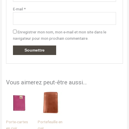
E-mail
*
Enregistrer mon nom, mon e-mail et mon site dans le
navigateur pour mon prochain commentaire.
Vous aimerez peut-être aussi…
Plage
Ce
Ce
de
produit
produit
prix :
a
a
55,00€
à
plusieurs
plusieurs
68,00€
variations.
variations.
Porte-cartes
Portefeuille en
Les
Les
en cuir
cuir