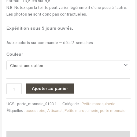
Format : 13,5 cm sur 8,5
N.B. Notez que la teinte peut varier légèrement d’une peau à l’autre.
Les photos ne sont donc pas contractuelles.
Expédition sous 5 jours ouvrés.
Autre coloris sur commande — délai 3 semaines.
Couleur
Ajouter au panier
UGS :
porte_monnaie_0103-1
Catégorie :
Petite maroquinerie
Étiquettes :
accessoire
,
Artisanat
,
Petite maroquinerie
,
porte-monnaie
Description