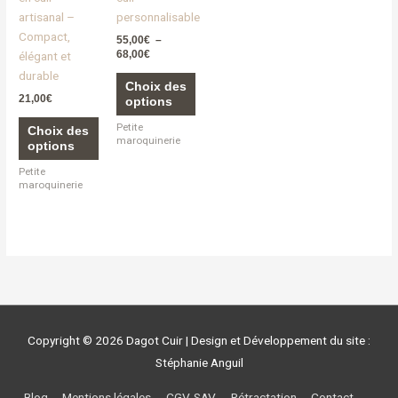
options
options
artisanal –
personnalisable
peuvent
peuvent
Compact,
55,00
€
–
être
être
68,00
€
élégant et
choisies
choisies
durable
sur
sur
Choix des
21,00
€
options
la
la
page
page
Petite
Choix des
maroquinerie
du
du
options
produit
produit
Petite
maroquinerie
Copyright © 2026
Dagot Cuir
| Design et Développement du site :
Stéphanie Anguil
Blog
Mentions légales
CGV-SAV
Rétractation
Contact