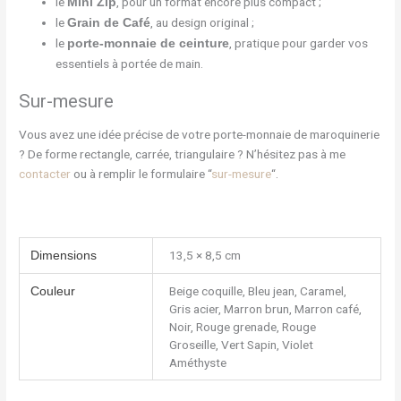
le
, pour un format encore plus compact ;
Mini Zip
le
, au design original ;
Grain de Café
le
, pratique pour garder vos
porte-monnaie de ceinture
essentiels à portée de main.
Sur-mesure
Vous avez une idée précise de votre porte-monnaie de maroquinerie
? De forme rectangle, carrée, triangulaire ? N’hésitez pas à me
contacter
ou à remplir le formulaire “
sur-mesure
“.
13,5 × 8,5 cm
Dimensions
Beige coquille, Bleu jean, Caramel,
Couleur
Gris acier, Marron brun, Marron café,
Noir, Rouge grenade, Rouge
Groseille, Vert Sapin, Violet
Améthyste