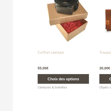
a
plusieurs
variations.
Les
options
peuvent
être
choisies
sur
Coffret ceinture
Trouss
la
page
55,00
€
30,00
€
du
produit
Choix des options
Ceintures & bretelles
Objets 
Ce
produit