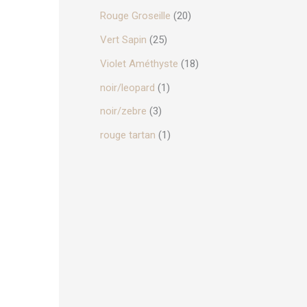
Rouge Groseille
(20)
urs
ions.
Vert Sapin
(25)
Violet Améthyste
(18)
ns
nt
noir/leopard
(1)
noir/zebre
(3)
ies
rouge tartan
(1)
it
it