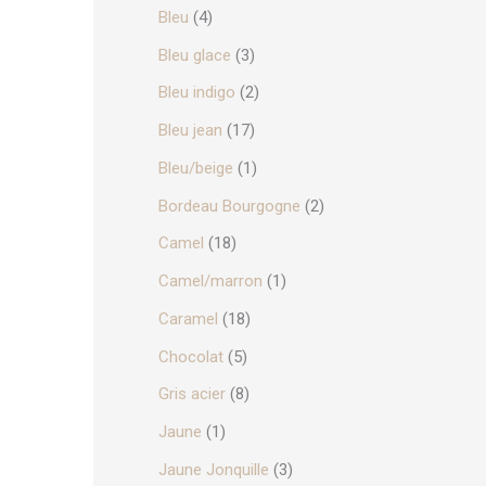
Bleu
(4)
urs
Bleu glace
(3)
ions.
Bleu indigo
(2)
ns
Bleu jean
(17)
nt
Bleu/beige
(1)
ies
Bordeau Bourgogne
(2)
Camel
(18)
Camel/marron
(1)
it
Caramel
(18)
Chocolat
(5)
Gris acier
(8)
Jaune
(1)
it
Jaune Jonquille
(3)