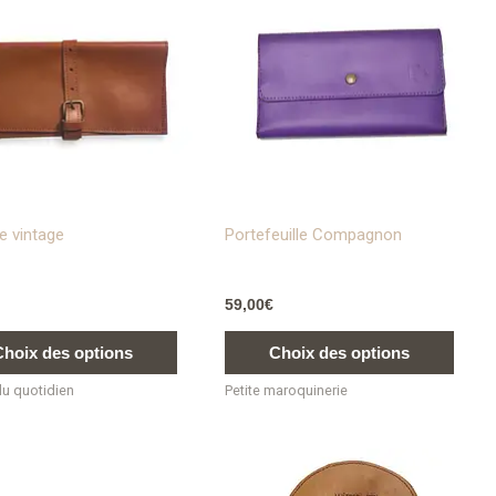
a
a
plusieurs
plusie
variations.
variat
Les
Les
options
optio
peuvent
peuve
être
être
choisies
chois
sur
sur
e vintage
Portefeuille Compagnon
la
la
page
page
59,00
€
du
du
produit
produ
Choix des options
Choix des options
du quotidien
Petite maroquinerie
Ce
Ce
produit
produ