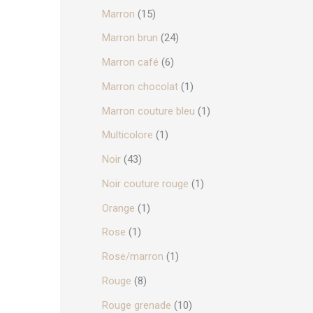
Marron
(15)
urs
ions.
Marron brun
(24)
Marron café
(6)
ns
nt
Marron chocolat
(1)
Marron couture bleu
(1)
ies
Multicolore
(1)
Noir
(43)
Noir couture rouge
(1)
it
Orange
(1)
Rose
(1)
Rose/marron
(1)
Rouge
(8)
it
Rouge grenade
(10)