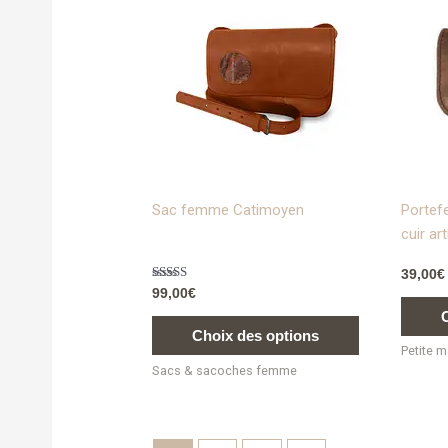
a
plusieurs
variations.
Les
options
peuvent
être
choisies
sur
Sac femme Catimoyen
Portefe
la
cuir ar
page
39,00
€
du
Note
99,00
€
produit
5.00
sur 5
Choix des options
Petite 
Sacs & sacoches femme