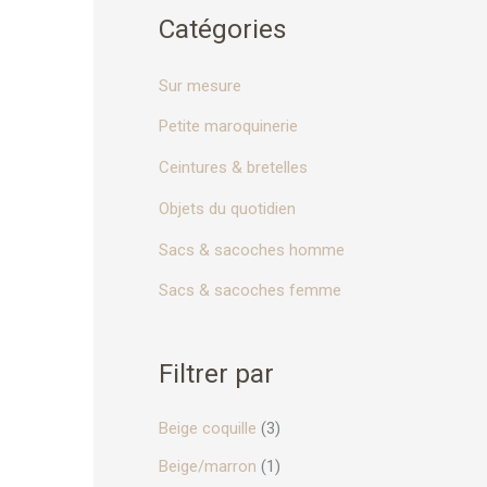
urs
o
Catégories
ions.
u
r
Sur mesure
ns
nt
Petite maroquinerie
:
ies
Ceintures & bretelles
Objets du quotidien
Sacs & sacoches homme
Sacs & sacoches femme
it
Filtrer par
Beige coquille
(3)
it
Beige/marron
(1)