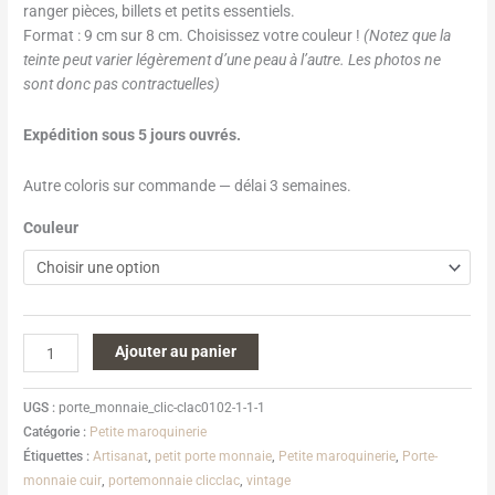
ranger pièces, billets et petits essentiels.
Format : 9 cm sur 8 cm. Choisissez votre couleur !
(Notez que la
teinte peut varier légèrement d’une peau à l’autre. Les photos ne
sont donc pas contractuelles)
Expédition sous 5 jours ouvrés.
Autre coloris sur commande — délai 3 semaines.
Couleur
Ajouter au panier
UGS :
porte_monnaie_clic-clac0102-1-1-1
Catégorie :
Petite maroquinerie
Étiquettes :
Artisanat
,
petit porte monnaie
,
Petite maroquinerie
,
Porte-
monnaie cuir
,
portemonnaie clicclac
,
vintage