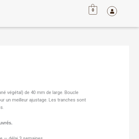
0
Plage
de
prix :
tanné végétal) de 40 mm de large. Boucle
50,00€
ur un meilleur ajustage. Les tranches sont
à
s.
68,00€
uvrés.
e — délai 3 semaines.