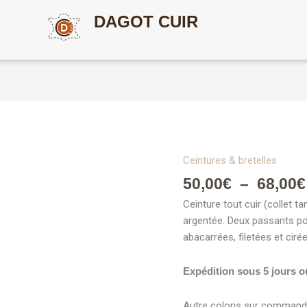
DAGOT CUIR
Ceintures & bretelles
quantité
de
50,00
€
–
68,00
€
Ceinture
Ceinture tout cuir (collet 
cuir
argentée. Deux passants po
40
abacarrées, filetées et cirée
mm
Dagot
Expédition sous 5 jours o
Cuir
Autre coloris sur command