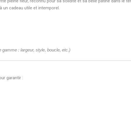
te pleine fleur, reconnu pour sa solidité et sa belle patine dans le t
à un cadeau utile et intemporel.
e gamme : largeur, style, boucle, etc.)
ur garantir :