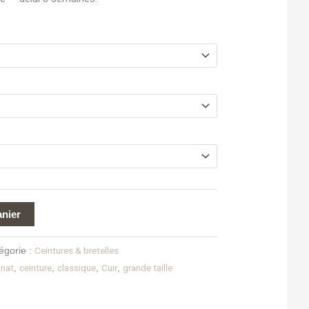
anier
Ceintures & bretelles
égorie :
anat
ceinture
classique
Cuir
grande taille
,
,
,
,