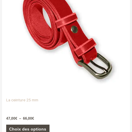
variations.
Les
options
peuvent
être
choisies
sur
la
page
du
produit
La ceinture 25 mm
47,00
€
–
66,00
€
Choix des options