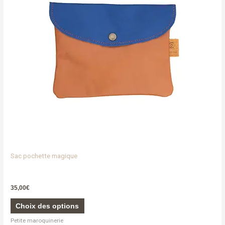
Les
options
peuvent
être
choisies
sur
la
page
du
produit
Sac pochette magique
35,00
€
Choix des options
Petite maroquinerie