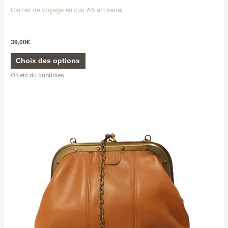
Carnet de voyage en cuir A6 artisanal
39,00
€
Choix des options
Objets du quotidien
Ce
produit
a
plusieurs
variations.
Les
options
peuvent
être
choisies
sur