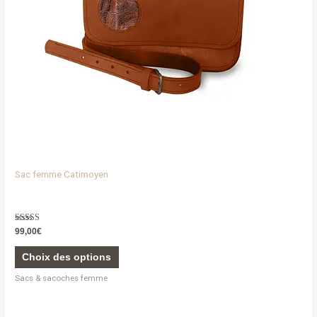
être
choisies
sur
la
page
du
produit
Sac femme Catimoyen
Note
99,00
€
5.00
sur 5
Choix des options
Sacs & sacoches femme