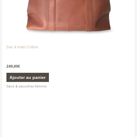
Sac à main Coline
240,00
€
Ajouter au panier
Sacs & sacoches femme
Ce
produit
a
plusieurs
variations.