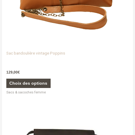
la
page
du
produit
Sac bandoulière vintage Poppins
129,00
€
Choix des options
Sacs & sacoches femme