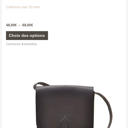
Ceinture cuir 30 mm
48,00
€
–
68,00
€
Choix des options
Ceintures & bretelles
Ce
produit
a
plusieurs
variations.
Les
options
peuvent
être
choisies
sur