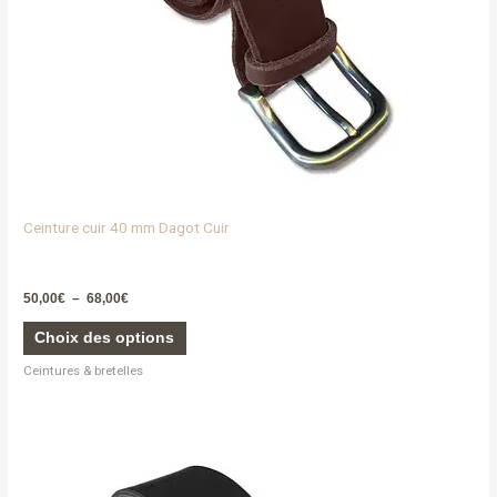
sur
la
page
du
produit
Ceinture cuir 40 mm Dagot Cuir
50,00
€
–
68,00
€
Choix des options
Ceintures & bretelles
Ce
produit
a