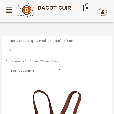
Aller
DAGOT CUIR
au
0
contenu
Trié
par
popularité
Accueil
/
La Boutique
/ Produits identifiés “Cuir”
Cuir
Affichage de 1–18 sur 26 résultats
Plage
Ce
de
produit
prix :
a
59,00€
à
plusieurs
65,00€
variations.
Les