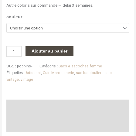
Autre coloris sur commande — délai 3 semaines.
couleur
Ajouter au panier
UGS :
poppins-1
Catégorie :
Sacs & sacoches femme
Étiquettes :
Artisanat
,
Cuir
,
Maroquinerie
,
sac bandoulière
,
sac
vintage
,
vintage
Description
Informations complémentaires
Avis (0)