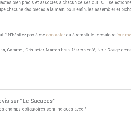
s gestes bien précis et associés à chacun de ses outils. Il sélection
 coupe chacune des pièces à la main, pour enfin, les assembler et bic
aut ? N’hésitez pas à me
contacter
ou à remplir le formulaire “
sur-m
ean, Caramel, Gris acier, Marron brun, Marron café, Noir, Rouge gren
 avis sur “Le Sacabas”
es champs obligatoires sont indiqués avec
*