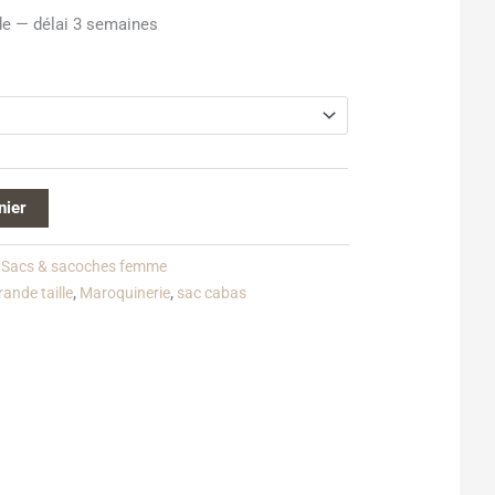
e — délai 3 semaines
nier
:
Sacs & sacoches femme
rande taille
,
Maroquinerie
,
sac cabas