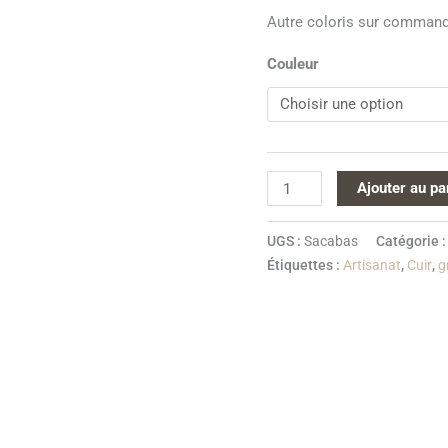
Autre coloris sur command
Couleur
Ajouter au pa
UGS :
Sacabas
Catégorie 
Étiquettes :
Artisanat
,
Cuir
,
g