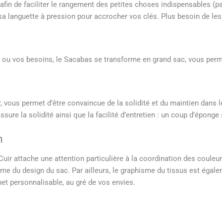
 afin de faciliter le rangement des petites choses indispensables (p
 sa languette à pression pour accrocher vos clés. Plus besoin de les
es ou vos besoins, le Sacabas se transforme en grand sac, vous perm
uir, vous permet d’être convaincue de la solidité et du maintien dans
sure la solidité ainsi que la facilité d’entretien : un coup d’éponge s
n
 attache une attention particulière à la coordination des couleurs e
isme du design du sac. Par ailleurs, le graphisme du tissus est ég
het personnalisable, au gré de vos envies.