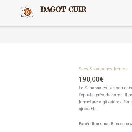
DAGOT CUIR
Sacs & sacoches femme
quantité
de
190,00
€
Le
Le Sacabas est un sac cabas
Sacabas
l’épaule, près du corps. Il 
fermeture à glissières. Sa 
ajustable.
Expédition sous 5 jours ou