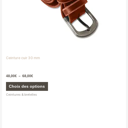
sur
la
page
du
produit
Ceinture cuir 30 mm
48,00
€
–
68,00
€
Choix des options
Ceintures & bretelles
Ce
produit
a