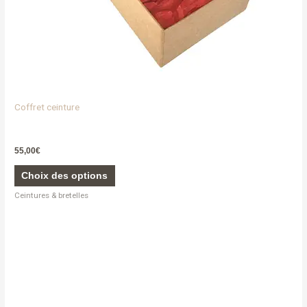
page
du
produit
Coffret ceinture
55,00
€
Choix des options
Ceintures & bretelles
Ce
produit
a
plusieurs
variations.