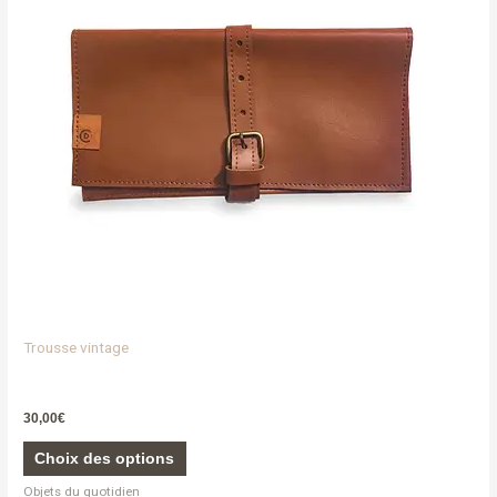
Les
options
peuvent
être
choisies
sur
la
page
du
produit
Trousse vintage
30,00
€
Choix des options
Objets du quotidien