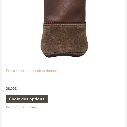
être
choisies
sur
la
page
du
produit
Étui à lunettes en cuir artisanal
28,00
€
Choix des options
Petite maroquinerie
Ce