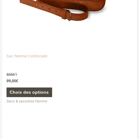
la
page
du
produit
Sac femme Catimoyen
Note
99,00
€
5.00
sur 5
Choix des options
Sacs & sacoches femme
Ce
produit
a