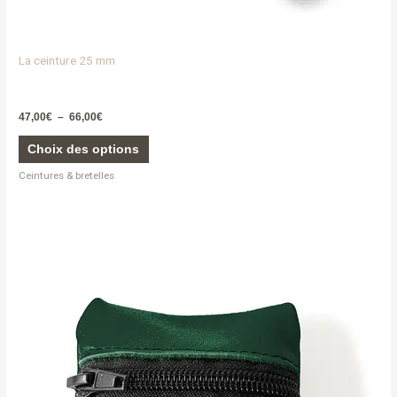
La ceinture 25 mm
47,00
€
–
66,00
€
Choix des options
Ceintures & bretelles
Ce
produit
a
plusieurs
variations.
Les
options
peuvent
être