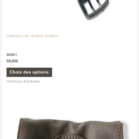
produit
Ceinture cuir double ardillon
Note
59,00
€
5.00
sur 5
Choix des options
Ceintures & bretelles
Ce
produit
a
plusieurs
variations.
Les