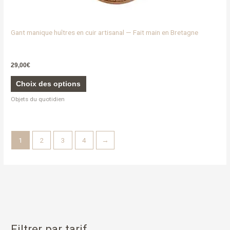
Gant manique huîtres en cuir artisanal — Fait main en Bretagne
29,00
€
Choix des options
Objets du quotidien
1
2
3
4
→
Filtrer par tarif
R
P
P