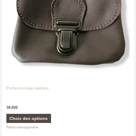
options
peuvent
être
choisies
sur
la
page
du
produit
Porte-monnaie ceinture
38,00
€
Choix des options
Petite maroquinerie