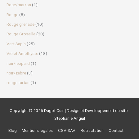
Rose/marron
(1)
Rouge
(8)
Rouge grenade
(10)
Rouge Groseille
(20)
Vert Sapin
(25)
Violet Améthyste
(18)
noir/leopard
(1)
noir/zebre
(3)
rouge tartan
(1)
Copyright © 2026
Dagot Cuir
| Design et Développement du site :
Stéphanie Anguil
Blog
Mentions légales
CGV-SAV
Rétractation
Contact