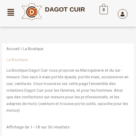
Aller
DAGOT CUIR
au
0
contenu
Trié
par
popularité
Accueil
/ La Boutique
La Boutique
La Boutique Dagot Cuir vous propose sa Maroquinerie et du sur-
mesure. Des sacs à main portés épaule, portés main, accessoires en
cuir, ceintures. Vous trouverez sur cette page l’ensemble des
créations Dagot Cuir pour les femmes, et pour les hommes. Ainsi
que des confections sur-mesure pour les professionnels, et les
adeptes de moto (ceinture et trousse porte outils, sacoche pour les
motos).
Affichage de 1–18 sur 56 résultats