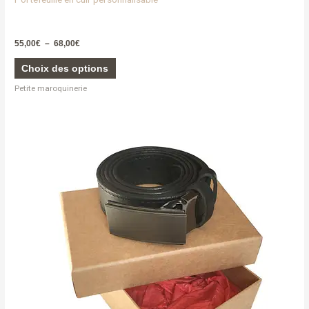
55,00
€
–
68,00
€
Choix des options
Petite maroquinerie
Ce
produit
a
plusieurs
variations.
Les
options
peuvent
être
choisies
sur
la