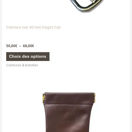
Ceinture cuir 40 mm Dagot Cuir
50,00
€
–
68,00
€
Choix des options
Ceintures & bretelles
Ce
produit
a
plusieurs
variations.
Les
options
peuvent