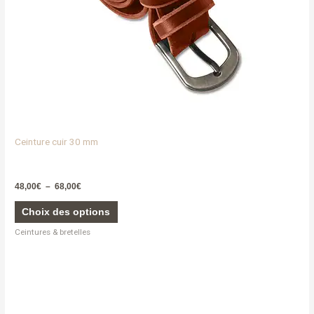
sur
la
page
du
produit
Ceinture cuir 30 mm
48,00
€
–
68,00
€
Choix des options
Ceintures & bretelles
Ce
produit
a