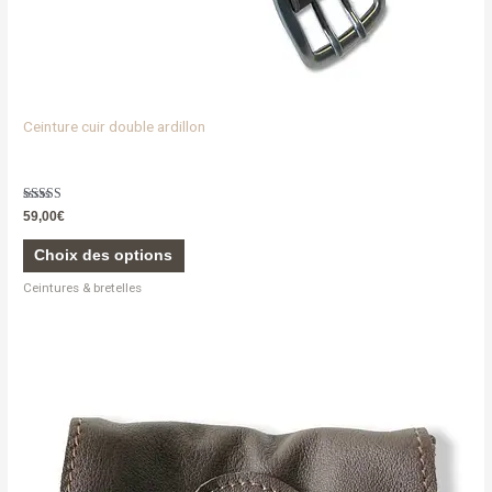
produit
Ceinture cuir double ardillon
Note
59,00
€
5.00
sur 5
Choix des options
Ceintures & bretelles
Ce
produit
a
plusieurs
variations.
Les