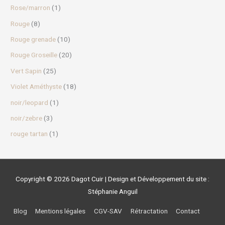
Rose/marron
(1)
Rouge
(8)
Rouge grenade
(10)
Rouge Groseille
(20)
Vert Sapin
(25)
Violet Améthyste
(18)
noir/leopard
(1)
noir/zebre
(3)
rouge tartan
(1)
Copyright © 2026
Dagot Cuir
| Design et Développement du site :
Stéphanie Anguil
Blog
Mentions légales
CGV-SAV
Rétractation
Contact