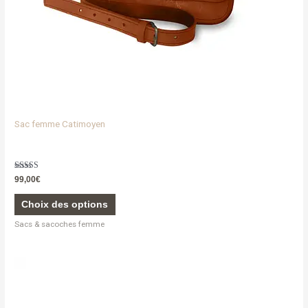
la
page
du
produit
Sac femme Catimoyen
Note
99,00
€
5.00
sur 5
Choix des options
Sacs & sacoches femme
Ce
produit
a