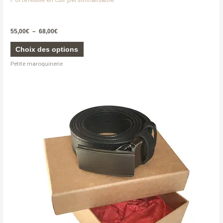
55,00
€
–
68,00
€
Choix des options
Petite maroquinerie
Ce
produit
a
plusieurs
variations.
Les
options
peuvent
être
choisies
sur
la