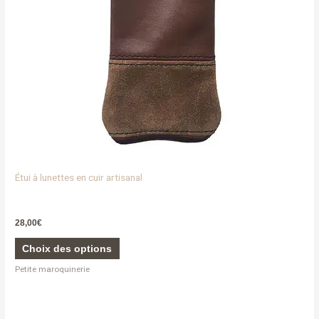
être
choisies
sur
la
page
du
produit
Étui à lunettes en cuir artisanal
28,00
€
Choix des options
Petite maroquinerie
Ce