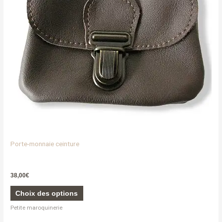
options
peuvent
être
choisies
sur
la
page
du
produit
Porte-monnaie ceinture
38,00
€
Choix des options
Petite maroquinerie