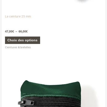
La ceinture 25 mm
47,00
€
–
66,00
€
Choix des options
Ceintures & bretelles
Ce
produit
a
plusieurs
variations.
Les
options
peuvent
être