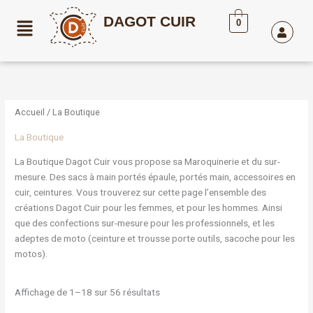
Aller
DAGOT CUIR
au
0
contenu
Trié
par
popularité
Accueil
/ La Boutique
La Boutique
La Boutique Dagot Cuir vous propose sa Maroquinerie et du sur-
mesure. Des sacs à main portés épaule, portés main, accessoires en
cuir, ceintures. Vous trouverez sur cette page l’ensemble des
créations Dagot Cuir pour les femmes, et pour les hommes. Ainsi
que des confections sur-mesure pour les professionnels, et les
adeptes de moto (ceinture et trousse porte outils, sacoche pour les
motos).
Affichage de 1–18 sur 56 résultats