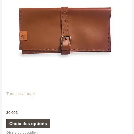
Les
options
peuvent
être
choisies
sur
la
page
du
produit
Trousse vintage
30,00
€
Choix des options
Objets du quotidien