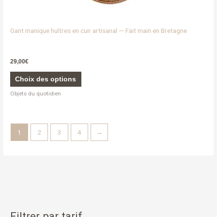
Gant manique huîtres en cuir artisanal — Fait main en Bretagne
29,00
€
Choix des options
Objets du quotidien
1
2
3
4
→
Filtrer par tarif
R
P
P