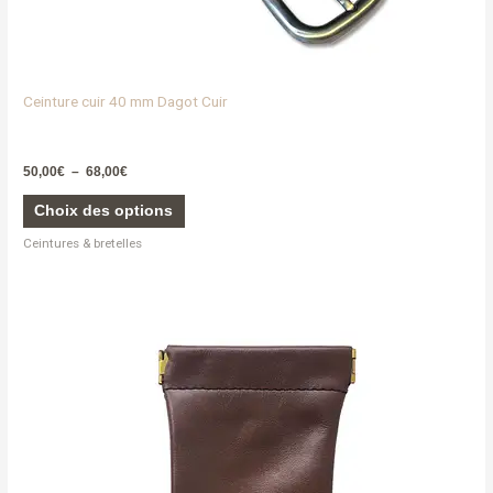
Ceinture cuir 40 mm Dagot Cuir
50,00
€
–
68,00
€
Choix des options
Ceintures & bretelles
Ce
produit
a
plusieurs
variations.
Les
options
peuvent