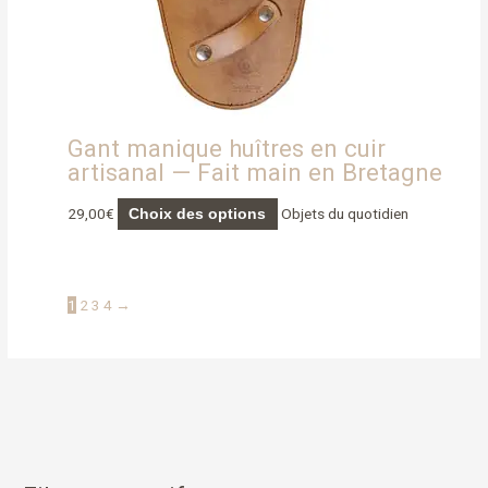
être
choisies
sur
la
page
du
Gant manique huîtres en cuir
produit
artisanal — Fait main en Bretagne
29,00
€
Objets du quotidien
Choix des options
1
2
3
4
→