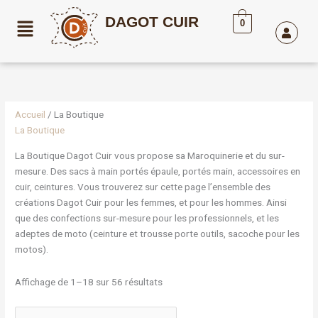
Aller
DAGOT CUIR
au
0
contenu
Trié
par
popularité
Accueil
/ La Boutique
La Boutique
La Boutique Dagot Cuir vous propose sa Maroquinerie et du sur-
mesure. Des sacs à main portés épaule, portés main, accessoires en
cuir, ceintures. Vous trouverez sur cette page l’ensemble des
créations Dagot Cuir pour les femmes, et pour les hommes. Ainsi
que des confections sur-mesure pour les professionnels, et les
adeptes de moto (ceinture et trousse porte outils, sacoche pour les
motos).
Affichage de 1–18 sur 56 résultats