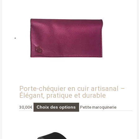
produit
a
plusieurs
variations.
Les
options
peuvent
être
choisies
sur
la
page
du
Porte-chéquier en cuir artisanal –
produit
Élégant, pratique et durable
30,00
€
Petite maroquinerie
Choix des options
Ce
produit